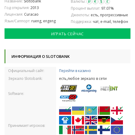
Название:
Slotobank
Валюты:
Год открытия:
2013
Процент выплат:
97.07%
Лицензия:
Curacao
Джекпоты:
есть, прогрессивные
Язык/Саппорт:
rueng, engeng
Поддержка:
чат, e-mail, телефон
ИГРАТЬ СЕЙЧАС
ИНФОРМАЦИЯ О SLOTOBANK
Официальный сайт:
Перейти в казино
Зеркало Slotobank:
есть,любое зеркало в сети
Software:
Принимает игроков: