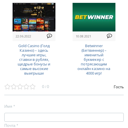
22.06.2022
0
10.08.2021
0
Gold Casino (Голд
Betwinner
Казино) – здесь
(Бетвиннер) –
лучшие игры,
именитый
ставки в рублях,
букмекер с
щедрые бонусы и
потрясающим
самые высокие
онлайн казино на
выигрыши
4000 игр!
0
0
Гость
/
Имя
*
Почта
*