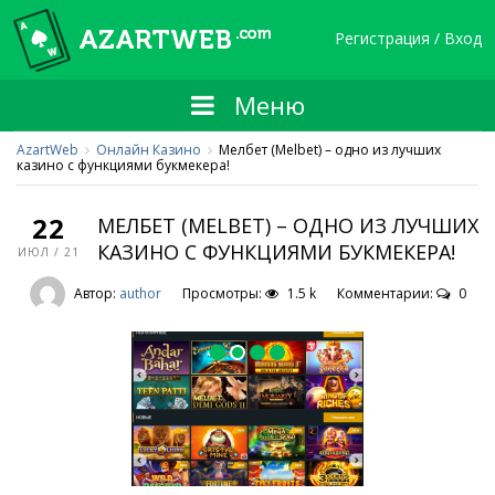
Регистрация / Вход
Меню
AzartWeb
Онлайн Казино
Мелбет (Melbet) – одно из лучших
казино с функциями букмекера!
22
МЕЛБЕТ (MELBET) – ОДНО ИЗ ЛУЧШИХ
КАЗИНО С ФУНКЦИЯМИ БУКМЕКЕРА!
ИЮЛ / 21
Автор:
author
Просмотры:
1.5 k
Комментарии:
0