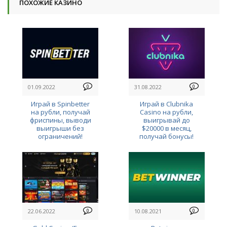
ПОХОЖИЕ КАЗИНО
01.09.2022
0
31.08.2022
0
Играй в Spinbetter
Играй в Clubnika
на рубли, получай
Casino на рубли,
фриспины, выводи
выигрывай до
выигрыши без
$20000 в месяц,
ограничений!
получай бонусы!
22.06.2022
0
10.08.2021
0