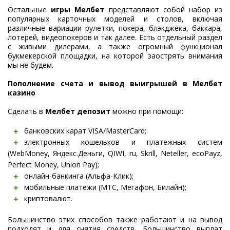
Остальные
игры Мелбет
представляют собой набор из
популярных карточных моделей и столов, включая
различные вариации рулетки, покера, блэкджека, баккара,
лотерей, видеопокеров и так далее. Есть отдельный раздел
с живыми дилерами, а также огромный функционал
букмекерской площадки, на которой заострять внимания
мы не будем.
Пополнение счета и вывод выигрышей в Мелбет
казино
Сделать в
Мелбет депозит
можно при помощи:
банковских карат VISA/MasterCard;
электронных кошельков и платежных систем
(WebMoney, Яндекс.Деньги, QIWI, ru, Skrill, Neteller, ecoPayz,
Perfect Money, Union Pay);
онлайн-банкинга (Альфа-Клик);
мобильные платежи (МТС, Мегафон, Билайн);
криптовалют.
Большинство этих способов также работают и на вывод
подходят и для снятия средств. Большинство выплат