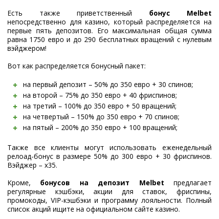
Есть также приветственный
бонус Melbet
непосредственно для казино, который распределяется на
первые пять депозитов. Его максимальная общая сумма
равна 1750 евро и до 290 бесплатных вращений с нулевым
вэйджером!
Вот как распределяется бонусный пакет:
на первый депозит – 50% до 350 евро + 30 спинов;
на второй – 75% до 350 евро + 40 фриспинов;
на третий – 100% до 350 евро + 50 вращений;
на четвертый – 150% до 350 евро + 70 спинов;
на пятый – 200% до 350 евро + 100 вращений;
Также все клиенты могут использовать еженедельный
релоад-бонус в размере 50% до 300 евро + 30 фриспинов.
Вэйджер – х35.
Кроме,
бонусов на депозит Melbet
предлагает
регулярные кэшбэки, акции для ставок, фриспины,
промокоды, VIP-кэшбэки и программу лояльности. Полный
список акций ищите на официальном сайте казино.