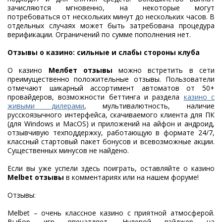
зачисляются мгновенно, на некоторые могут
потребоваться от нескольких минут до нескольких часов. В
отдельных случаях может быть затребована процедура
верификации. Ограничений по сумме пополнения нет.
Отзывы о казино: сильные и слабы стороны клуба
О казино
Мелбет отзывы
можно встретить в сети
преимущественно положительные отзывы. Пользователи
отмечают шикарный ассортимент автоматов от 50+
провайдеров, возможности беттинга и раздела
казино с
живыми дилерами
, мультивалютность, наличие
русскоязычного интерфейса, скачиваемого клиента для ПК
(для Windows и MacOS) и приложений на айфон и андроид,
отзывчивую техподдержку, работающую в формате 24/7,
классный стартовый пакет бонусов и всевозможные акции.
Существенных минусов не найдено.
Если вы уже успели здесь поиграть, оставляйте о казино
Melbet отзывы
в комментариях или на нашем форуме!
Отзывы:
Melbet – очень классное казино с приятной атмосферой.
Выбор игр впечатляет. Нулевой вэйджер на