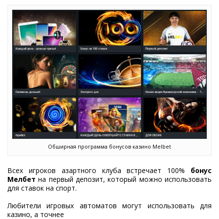
Обширная программа бонусов казино Melbet
Всех игроков азартного клуба встречает 100%
бонус
Мелбет
на первый депозит, который можно использовать
для ставок на спорт.
Любители игровых автоматов могут использовать для
казино, а точнее