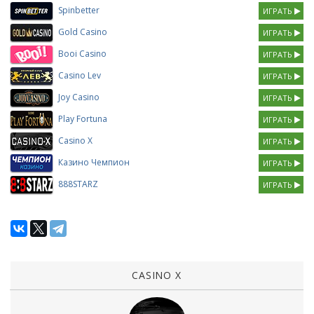
Spinbetter
ИГРАТЬ
Gold Casino
ИГРАТЬ
Booi Casino
ИГРАТЬ
Casino Lev
ИГРАТЬ
Joy Casino
ИГРАТЬ
Play Fortuna
ИГРАТЬ
Casino X
ИГРАТЬ
Казино Чемпион
ИГРАТЬ
888STARZ
ИГРАТЬ
CASINO X