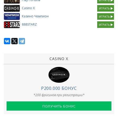
ИГРАТЬ
Casino X
ИГРАТЬ
Казино Чемпион
ИГРАТЬ
888STARZ
ИГРАТЬ
CASINO X
Р200.000 БОНУС
*200 фрисинов при регистрации*
ПОЛУЧИТЬ БОНУС