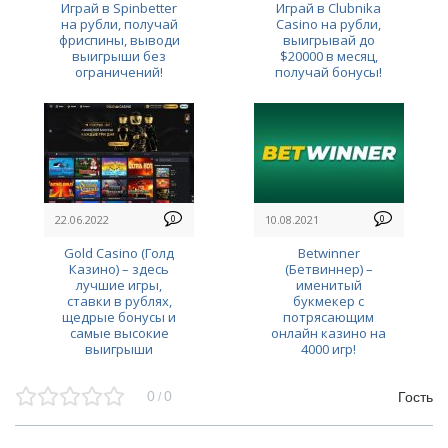
Играй в Spinbetter
Играй в Clubnika
на рубли, получай
Casino на рубли,
фриспины, выводи
выигрывай до
выигрыши без
$20000 в месяц,
ограничений!
получай бонусы!
22.06.2022
0
10.08.2021
0
Gold Casino (Голд
Betwinner
Казино) – здесь
(Бетвиннер) –
лучшие игры,
именитый
ставки в рублях,
букмекер с
щедрые бонусы и
потрясающим
самые высокие
онлайн казино на
выигрыши
4000 игр!
0
0
Гость
/