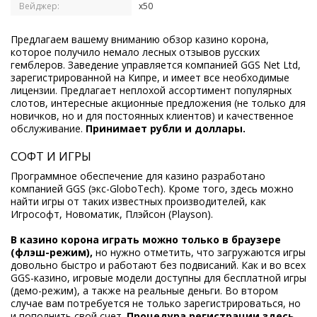
Вейджер:
x50
Предлагаем вашему вниманию обзор казино корона,
которое получило немало лесных отзывов русских
гемблеров. Заведение управляется компанией GGS Net Ltd,
зарегистрированной на Кипре, и имеет все необходимые
лицензии. Предлагает неплохой ассортимент популярных
слотов, интересные акционные предложения (не только для
новичков, но и для постоянных клиентов) и качественное
обслуживание.
Принимает рубли и доллары.
СОФТ И ИГРЫ
Программное обеспечение для казино разработано
компанией GGS (экс-GloboTech). Кроме того, здесь можно
найти игры от таких известных производителей, как
Игрософт, Новоматик, Плэйсон (Playson).
В казино корона играть можно только в браузере
(флэш-режим),
но нужно отметить, что загружаются игры
довольно быстро и работают без подвисаний. Как и во всех
GGS-казино, игровые модели доступны для бесплатной игры
(демо-режим), а также на реальные деньги. Во втором
случае вам потребуется не только зарегистрироваться, но
и пополнить свой счет.
Процедура регистрации здесь