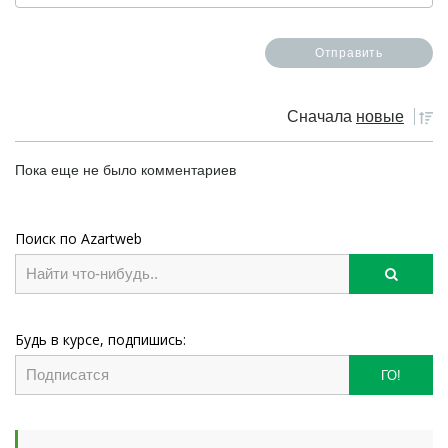
Сначала
новые
Пока еще не было комментариев
Поиск по Azartweb
Будь в курсе, подпишись:
ГО!