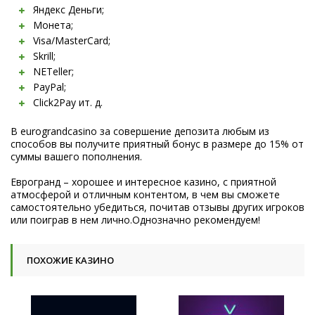
Яндекс Деньги;
Монета;
Visa/MasterCard;
Skrill;
NETeller;
PayPal;
Click2Pay ит. д.
В eurograndcasino за совершение депозита любым из
способов вы получите приятный бонус в размере до 15% от
суммы вашего пополнения.
Еврогранд – хорошее и интересное казино, с приятной
атмосферой и отличным контентом, в чем вы сможете
самостоятельно убедиться, почитав отзывы других игроков
или поиграв в нем лично.Однозначно рекомендуем!
ПОХОЖИЕ КАЗИНО