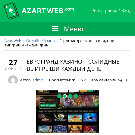
Регистрация / Вход
Меню
AzartWeb
Онлайн Казино
Еврогранд казино – солидные
выигрыши каждый день
27
ЕВРОГРАНД КАЗИНО – СОЛИДНЫЕ
ВЫИГРЫШИ КАЖДЫЙ ДЕНЬ
ИЮН / 14
Автор:
admin
Просмотры:
1.5 k
Комментарии:
0