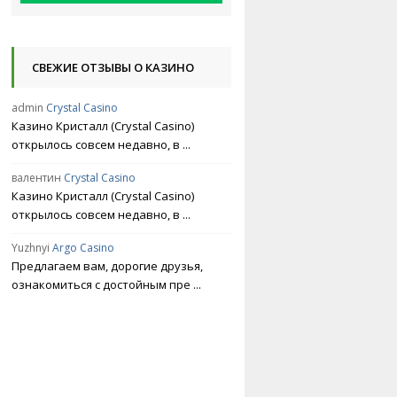
СВЕЖИЕ ОТЗЫВЫ О КАЗИНО
admin
Crystal Casino
Казино Кристалл (Crystal Casino)
открылось совсем недавно, в ...
валентин
Crystal Casino
Казино Кристалл (Crystal Casino)
открылось совсем недавно, в ...
Yuzhnyi
Argo Casino
Предлагаем вам, дорогие друзья,
ознакомиться с достойным пре ...