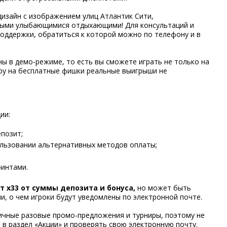
дизайн с изображением улиц Атлантик Сити,
выми улыбающимися отдыхающими! Для консультаций и
оддержки, обратиться к которой можно по телефону и в
ны в демо-режиме, то есть вы сможете играть не только на
игру на бесплатные фишки реальные выигрыши не
ии:
епозит;
ользовании альтернативных методов оплаты;
оинтами.
 х33 от суммы депозита и бонуса,
но может быть
и, о чем игроки будут уведомлены по электронной почте.
ичные разовые промо-предложения и турниры, поэтому не
 в раздел «Акции» и проверять свою электронную почту.