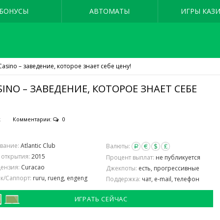
БОНУСЫ
АВТОМАТЫ
ИГРЫ КАЗ
 Casino – заведение, которое знает себе цену!
SINO – ЗАВЕДЕНИЕ, КОТОРОЕ ЗНАЕТ СЕБЕ
k
Комментарии:
0
вание:
Atlantic Club
Валюты:
 открытия:
2015
Процент выплат:
не публикуется
ензия:
Curacao
Джекпоты:
есть, прогрессивные
к/Саппорт:
ruru, rueng, engeng
Поддержка:
чат, e-mail, телефон
ИГРАТЬ СЕЙЧАС