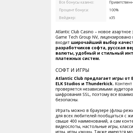
Все бонусы казино:
Приветствен
Процент бонуса:
100%
Вейджер:
x35
Atlantic Club Casino – новое азартно
Game Tech Group NV, лицензировано 
входит
широчайший выбор качест
разработчиков софта, русская в
валюты, удобный и стильный инт
платежных систем.
СОФТ И ИГРЫ
Atlantic Club предлагает игры от 
ELK Studios и Thunderkick.
Контент 
проверяется независимыми аудитора
шифрования SSL, поэтому все взаим
безопасны.
Играть можно в браузере (флэш-режим
для всех любителей пообщаться с жи
свыше 400 наименований, а сам конт
видеослоты, настольные игры, классич
игры, игры «экшн». Также имеются м