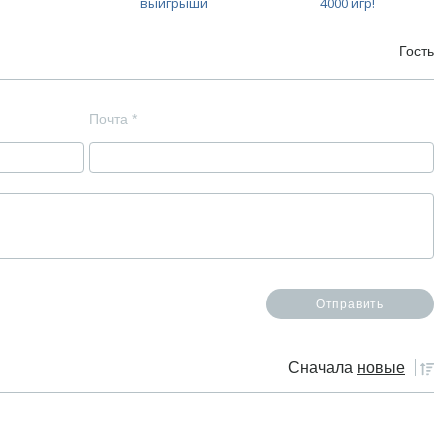
выигрыши
4000 игр!
Гость
Почта
*
Сначала
новые