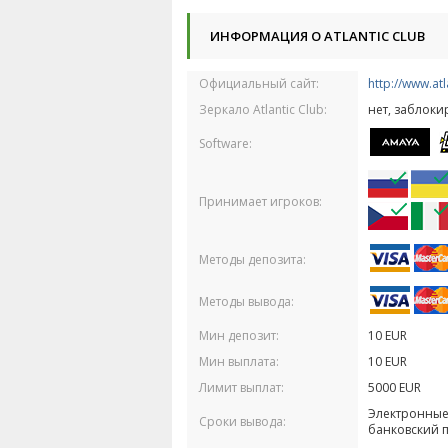
ИНФОРМАЦИЯ О ATLANTIC CLUB
Официальный сайт:
http://www.at
Зеркало Atlantic Club:
нет, заблоки
Software:
Принимает игроков:
Методы депозита:
Методы вывода:
Мин депозит:
10 EUR
Мин выплата:
10 EUR
Лимит выплат:
5000 EUR
Электронные 
Сроки вывода:
банковский п