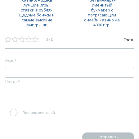
Казино) – здесь
(Бетвиннер) –
лучшие игры,
именитый
ставки в рублях,
букмекер с
щедрые бонусы и
потрясающим
самые высокие
онлайн казино на
выигрыши
4000 игр!
0
0
Гость
/
Имя
*
Почта
*