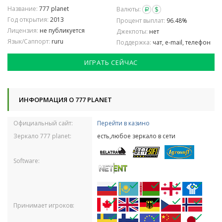
Название:
777 planet
Валюты:
Год открытия:
2013
Процент выплат:
96.48%
Лицензия:
не публикуется
Джекпоты:
нет
Язык/Саппорт:
ruru
Поддержка:
чат, e-mail, телефон
ИГРАТЬ СЕЙЧАС
ИНФОРМАЦИЯ О 777 PLANET
Официальный сайт:
Перейти в казино
Зеркало 777 planet:
есть,любое зеркало в сети
Software:
Принимает игроков: