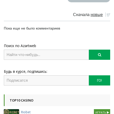
Сначала
новые
Пока еще не было комментариев
Поиск по Azartweb
Будь в курсе, подпишись:
ГО!
TOP10 CASINO
Riobet
ИГРАТЬ