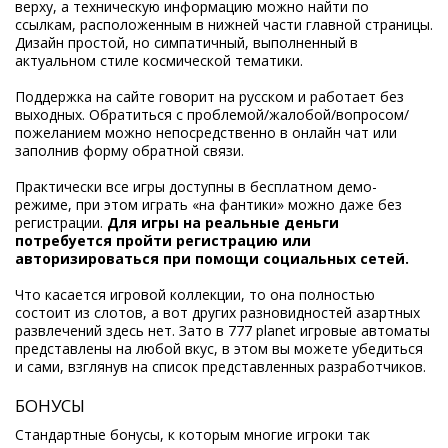
верху, а техническую информацию можно найти по
ссылкам, расположенным в нижней части главной страницы.
Дизайн простой, но симпатичный, выполненный в
актуальном стиле космической тематики.
Поддержка на сайте говорит на русском и работает без
выходных. Обратиться с проблемой/жалобой/вопросом/
пожеланием можно непосредственно в онлайн чат или
заполнив форму обратной связи.
Практически все игры доступны в бесплатном демо-
режиме, при этом играть «на фантики» можно даже без
регистрации.
Для игры на реальные деньги
потребуется пройти регистрацию или
авторизироваться при помощи социальных сетей.
Что касается игровой коллекции, то она полностью
состоит из слотов, а вот других разновидностей азартных
развлечений здесь нет. Зато в 777 planet игровые автоматы
представлены на любой вкус, в этом вы можете убедиться
и сами, взглянув на список представленных разработчиков.
БОНУСЫ
Стандартные бонусы, к которым многие игроки так