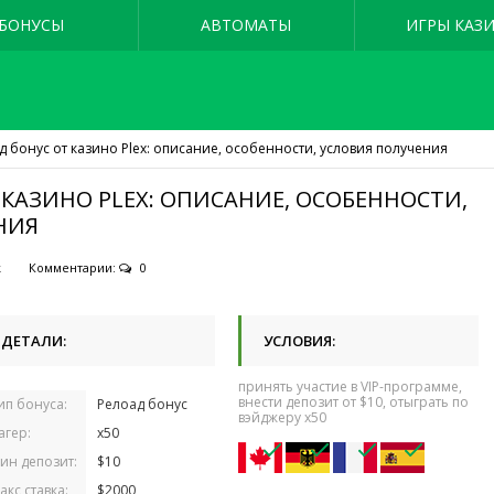
БОНУСЫ
АВТОМАТЫ
ИГРЫ КАЗ
д бонус от казино Plex: описание, особенности, условия получения
 КАЗИНО PLEX: ОПИСАНИЕ, ОСОБЕННОСТИ,
НИЯ
k
Комментарии:
0
ДЕТАЛИ:
УСЛОВИЯ:
принять участие в VIP-программе,
внести депозит от $10, отыграть по
ип бонуса:
Релоад бонус
вэйджеру x50
агер:
x50
ин депозит:
$10
акс ставка:
$2000