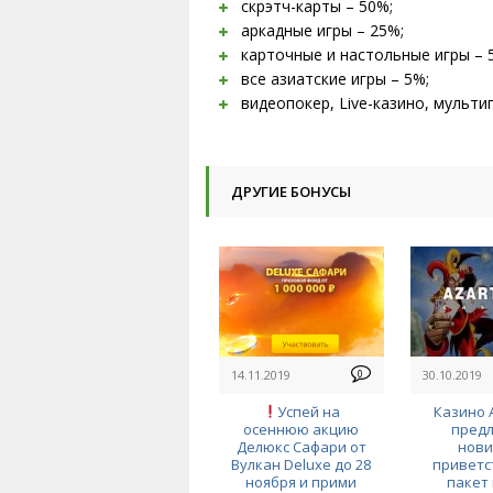
скрэтч-карты – 50%;
аркадные игры – 25%;
карточные и настольные игры – 
все азиатские игры – 5%;
видеопокер, Live-казино, мульти
ДРУГИЕ БОНУСЫ
14.11.2019
0
30.10.2019
Успей на
Казино A
осеннюю акцию
предл
Делюкс Сафари от
нови
Вулкан Deluxe до 28
приветс
ноября и прими
пакет 