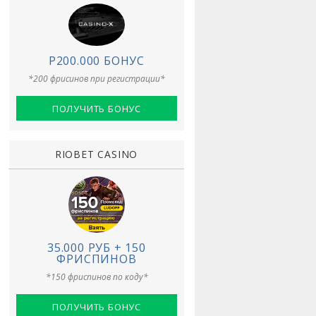
Р200.000 БОНУС
*200 фрисинов при регистрации*
ПОЛУЧИТЬ БОНУС
RIOBET CASINO
35.000 РУБ + 150
ФРИСПИНОВ
*150 фриспинов по коду*
ПОЛУЧИТЬ БОНУС