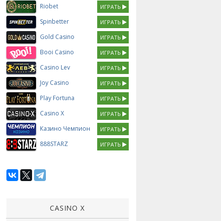
Riobet
ИГРАТЬ
Spinbetter
ИГРАТЬ
Gold Casino
ИГРАТЬ
Booi Casino
ИГРАТЬ
Casino Lev
ИГРАТЬ
Joy Casino
ИГРАТЬ
Play Fortuna
ИГРАТЬ
Casino X
ИГРАТЬ
Казино Чемпион
ИГРАТЬ
888STARZ
ИГРАТЬ
CASINO X