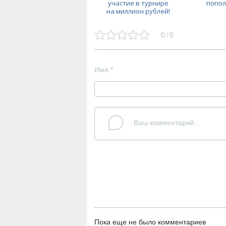
участие в турнире
попол
на миллион рублей!
0
0
/
Имя
*
Пока еще не было комментариев