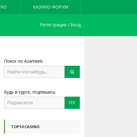
ИНО
КАЗИНО ФОРУМ
Регистрация / Вход
Поиск по Azartweb
Будь в курсе, подпишись:
ГО!
TOP10 CASINO