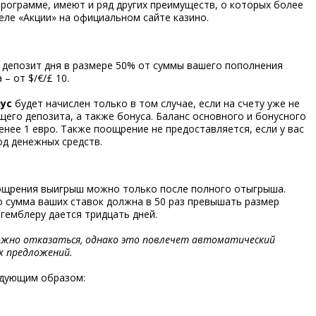
программе, имеют и ряд других преимуществ, о которых более
еле «Акции» на официальном сайте казино.
 депозит дня в размере 50% от суммы вашего пополнения
– от $/€/£ 10.
ус
будет начислен только в том случае, если на счету уже не
щего депозита, а также бонуса. Баланс основного и бонусного
нее 1 евро. Также поощрение не предоставляется, если у вас
од денежных средств.
ощрения выигрыш можно только после полного отыгрыша.
то сумма ваших ставок должна в 50 раз превышать размер
гемблеру дается тридцать дней.
жно отказаться, однако это повлечет автоматический
х предложений.
едующим образом: