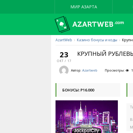
МИР АЗАРТА
AzartWeb
Казино бонусы и коды
Крупн
23
КРУПНЫЙ РУБЛЕВ
ОКТ / 17
Автор:
Azartweb
Просмотры:
1
БОНУСЫ: Р16.000
Т
В
М