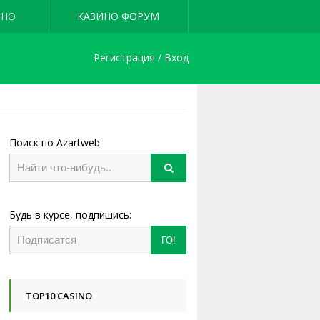
ИНО
КАЗИНО ФОРУМ
Регистрация / Вход
Поиск по Azartweb
Будь в курсе, подпишись:
ГО!
TOP10 CASINO