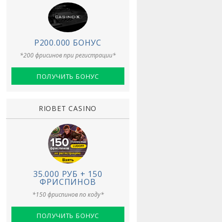
Р200.000 БОНУС
*200 фрисинов при регистрации*
ПОЛУЧИТЬ БОНУС
RIOBET CASINO
35.000 РУБ + 150
ФРИСПИНОВ
*150 фриспинов по коду*
ПОЛУЧИТЬ БОНУС