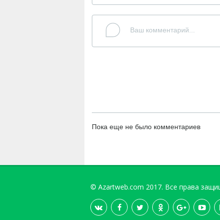
Пока еще не было комментариев
© Azartweb.com 2017. Все права защи