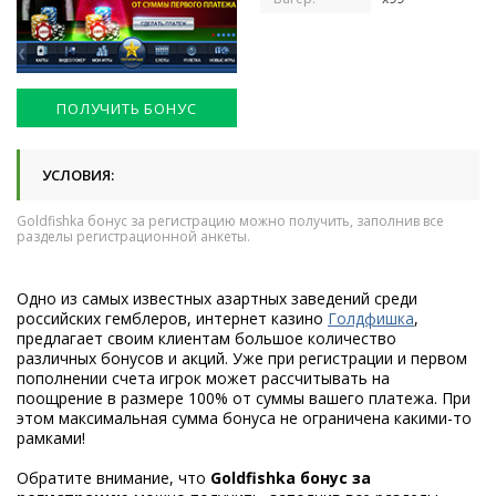
ПОЛУЧИТЬ БОНУС
УСЛОВИЯ:
Goldfishka бонус за регистрацию можно получить, заполнив все
разделы регистрационной анкеты.
Одно из самых известных азартных заведений среди
российских гемблеров, интернет казино
Голдфишка
,
предлагает своим клиентам большое количество
различных бонусов и акций. Уже при регистрации и первом
пополнении счета игрок может рассчитывать на
поощрение в размере 100% от суммы вашего платежа. При
этом максимальная сумма бонуса не ограничена какими-то
рамками!
Обратите внимание, что
Goldfishka бонус за