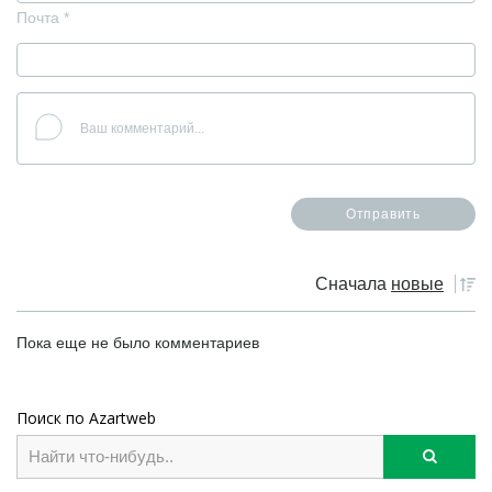
Почта
*
Сначала
новые
Пока еще не было комментариев
Поиск по Azartweb