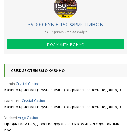
35.000 РУБ + 150 ФРИСПИНОВ
*150 фриспинов по коду*
ПОЛУЧИТЬ БОНУС
СВЕЖИЕ ОТЗЫВЫ О КАЗИНО
admin
Crystal Casino
Казино Кристалл (Crystal Casino) открылось совсем недавно, в ...
валентин
Crystal Casino
Казино Кристалл (Crystal Casino) открылось совсем недавно, в ...
Yuzhnyi
Argo Casino
Предлагаем вам, дорогие друзья, ознакомиться с достойным
пре ...