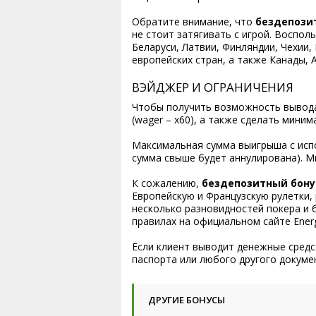
Обратите внимание, что
бездепози
не стоит затягивать с игрой. Воспол
Беларуси, Латвии, Финляндии, Чехии,
европейских стран, а также Канады, 
ВЭЙДЖЕР И ОГРАНИЧЕНИЯ
Чтобы получить возможность вывода 
(wager – x60), а также сделать мини
Максимальная сумма выигрыша с испо
сумма свыше будет аннулирована). М
К сожалению,
бездепозитный бону
Европейскую и Французскую рулетки, р
несколько разновидностей покера и 
правилах на официальном сайте Ener
Если клиент выводит денежные сред
паспорта или любого другого докуме
ДРУГИЕ БОНУСЫ