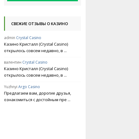
СВЕЖИЕ ОТЗЫВЫ О КАЗИНО
admin
Crystal Casino
Казино Кристалл (Crystal Casino)
открылось совсем недавно, в ...
валентин
Crystal Casino
Казино Кристалл (Crystal Casino)
открылось совсем недавно, в ...
Yuzhnyi
Argo Casino
Предлагаем вам, дорогие друзья,
ознакомиться с достойным пре ...