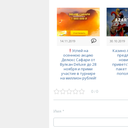
14.11.2019
0
30.10.2019
Успей на
Казино A
осеннюю акцию
предл
Делюкс Сафари от
нови
Вулкан Deluxe до 28
приветс
ноября и прими
пакет 
участие в турнире
попол
на миллион рублей!
0
0
/
Имя
*