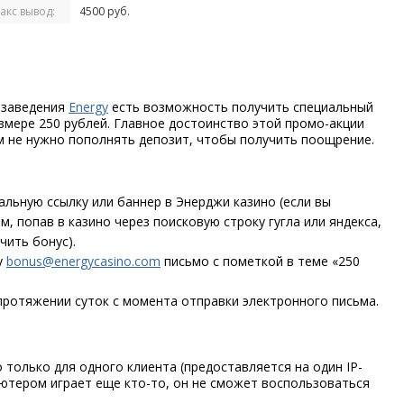
акс вывод:
4500 руб.
 заведения
Energy
есть возможность получить специальный
змере 250 рублей. Главное достоинство этой промо-акции
ем не нужно пополнять депозит, чтобы получить поощрение.
альную ссылку или баннер в Энерджи казино (если вы
м, попав в казино через поисковую строку гугла или яндекса,
ить бонус).
у
bonus@energycasino.com
письмо с пометкой в теме «250
протяжении суток с момента отправки электронного письма.
только для одного клиента (предоставляется на один IP-
ьютером играет еще кто-то, он не сможет воспользоваться