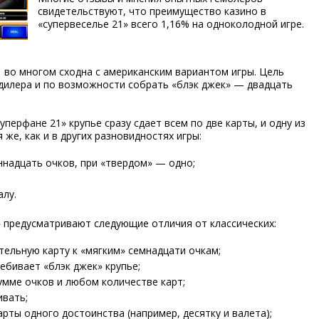
свидетельствуют, что преимущество казино в
«супервеселье 21» всего 1,16% на одноколодной игре.
 во многом сходна с американским вариантом игры. Цель
дилера и по возможности собрать «блэк джек» — двадцать
уперфане 21» крупье сразу сдает всем по две карты, и одну из
 же, как и в других разновидностях игры:
иннадцать очков, при «твердом» — одно;
алу.
 предусматривают следующие отличия от классических:
тельную карту к «мягким» семнадцати очкам;
ебивает «блэк джек» крупье;
умме очков и любом количестве карт;
ивать;
рты одного достоинства (например, десятку и валета);