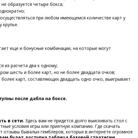
не образуется четыре бокса;
однократно;
т осуществляться при любом имеющемся количестве карт у
у крупье.
гает еще и бонусные комбинации, на которые могут
я из расчета два к одному;
ром шесть и более карт, но не более двадцати очков;
и более карт, составляющих двадцать одно очко, выигрывает
тупны после дабла на боксе.
ть в сети.
Здесь вам не придется долго выискивать стол с
ные условия игры или приятную компанию. Где скачать
ут отзывы бывалых гемблеров, которых в интернете огромное
вам будет доступна таблица базовой стратегии,