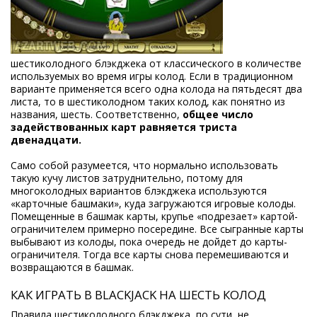
шестиколодного блэкджека от классического в количестве
используемых во время игры колод. Если в традиционном
варианте применяется всего одна колода на пятьдесят два
листа, то в шестиколодном таких колод, как понятно из
названия, шесть. Соответственно,
общее число
задействованных карт равняется триста
двенадцати.
Само собой разумеется, что нормально использовать
такую кучу листов затруднительно, потому для
многоколодных вариантов блэкджека используются
«карточные башмаки», куда загружаются игровые колоды.
Помещенные в башмак карты, крупье «подрезает» картой-
ограничителем примерно посередине. Все сыгранные карты
выбывают из колоды, пока очередь не дойдет до карты-
ограничителя. Тогда все карты снова перемешиваются и
возвращаются в башмак.
КАК ИГРАТЬ В BLACKJACK НА ШЕСТЬ КОЛОД
Правила шестиколодного блэкджека, по сути, не