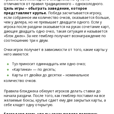
отличаются от правил традиционного – одноколодного.
Цель игры – обыграть заведение, которое
представляет крупье.
Победа засчитывается игроку,
если собранное им количество очков, оказывается больше,
чем у дилера, но не превышает двадцати одного. Если у
игрока после раздачи оказывается на руках сочетание карт,
дающее двадцать одно очко, такая ситуация и называется
«блэк джек». За нее гемблер получает вознаграждение по
соотношению три к двум.
Очки игрок получает в зависимости от того, какие карты у
него имеются:
Туз приносит одиннадцать или одно очко;
«Картинки» — по десять;
Карты от двойки до десятки – номинальное
количество очков.
Правила блэкджека обязуют игроков делать ставки до
начала раздачи. После того, как гемблер поставил на все
желаемые боксы, крупье сдает ему две закрытых карты, а
себе кладет одну открытую.
Благодаря тому, что вы сразу видите половину