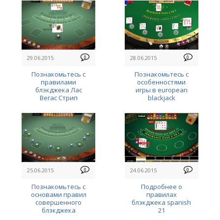
29.06.2015
0
28.06.2015
0
Познакомьтесь с
Познакомьтесь с
правилами
особенностями
блэкджека Лас
игры в european
Вегас Стрип
blackjack
25.06.2015
0
24.06.2015
0
Познакомьтесь с
Подробнее о
основами правил
правилах
совершенного
блэкджека spanish
блэкджека
21