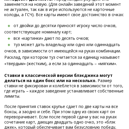
заменяется на новую. (Для онлайн заведений этот момент
не актуален, так как в игре используются не карточные
колоды, а ГСЧ). Все карты имеют свое достоинство в очках:
от двойки до десятки приносят игроку число очков,
соответствующее номиналу карт;
все «картинки» дают по десять очков;
туз может дать владельцу или одно или одиннадцать
очков, в зависимости от имеющейся на руках комбинации.
Расклад, при котором туз считается за единицу называют
«твердым» (жестким), а если за одиннадцать – «мягким».
Ставки в классической версии блэкджека могут
делаться на один бокс или на несколько.
Размер
ставки не фиксирован и колеблется в зависимости от того,
где играть – каждое заведение устанавливает собственные
лимиты.
После принятия ставок крупье сдает по две карты на все
боксы, а заодно и себе. При этом одну из своих карт он
переворачивает. Если после первой сдачи у вас на руках
сочетание карт, дающих двадцать одно очко, это «блэк
джек», который обеспечивает вам безусловную победу,