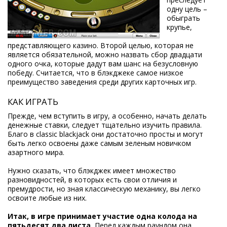
одну цель –
обыграть
крупье,
представляющего казино. Второй целью, которая не
является обязательной, можно назвать сбор двадцати
одного очка, которые дадут вам шанс на безусловную
победу. Считается, что в блэкджеке самое низкое
преимущество заведения среди других карточных игр.
КАК ИГРАТЬ
Прежде, чем вступить в игру, а особенно, начать делать
денежные ставки, следует тщательно изучить правила.
Благо в classic blackjack они достаточно просты и могут
быть легко освоены даже самым зеленым новичком
азартного мира.
Нужно сказать, что блэкджек имеет множество
разновидностей, в которых есть свои отличия и
премудрости, но зная классическую механику, вы легко
освоите любые из них.
Итак, в игре принимает участие одна колода на
пятьдесят два листа.
Перед каждым раундом она