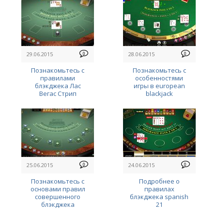
29.06.2015
0
28.06.2015
0
Познакомьтесь с
Познакомьтесь с
правилами
особенностями
блэкджека Лас
игры в european
Вегас Стрип
blackjack
25.06.2015
0
24.06.2015
0
Познакомьтесь с
Подробнее о
основами правил
правилах
совершенного
блэкджека spanish
блэкджека
21