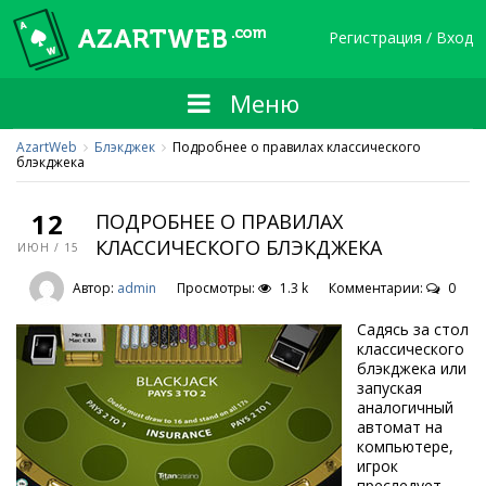
Регистрация / Вход
Меню
AzartWeb
Блэкджек
Подробнее о правилах классического
блэкджека
12
ПОДРОБНЕЕ О ПРАВИЛАХ
КЛАССИЧЕСКОГО БЛЭКДЖЕКА
ИЮН / 15
Автор:
admin
Просмотры:
1.3 k
Комментарии:
0
Садясь за стол
классического
блэкджека или
запуская
аналогичный
автомат на
компьютере,
игрок
преследует