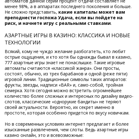
автоматов данной серии процент отдачи составляет не
менее 98%, а в аппаратах последнего поколения и больше.
Не сложно представить,
какие капиталы может вам
преподнести госпожа Удача, если вы пойдете на
риск, и начнете игру с реальными ставками
.
АЗАРТНЫЕ ИГРЫ В КАЗИНО: КЛАССИКА И НОВЫЕ
ТЕХНОЛОГИИ
Всякий, кому не чуждо желание разбогатеть, кто любит
острые ощущения, и кто хотя бы однажды бывал в казино,
777 азартные игры знает не понаслышке. Такие игровые
автоматы считаются «классикой жанра». Они просты,
состоят, обычно, из трех барабанов и одной (реже пяти)
игровой линии. Традиционные символы таких аппаратов:
фрукты, звезды, надписи «BAR» и, само-собой, тройная
семерка. Хотя сегодня можно встретить огромнейшее
количество более сложных и интересных по дизайну видео-
слотов, классические «однорукие бандиты» не теряют
своей актуальности. Вероятно, их секрет именно в
простоте, которая особенно придется по вкусу новичкам.
Но в современных условиях интернет предлагает и более
изысканные развлечения, чем слоты. Ведь азартные игры
казино онлайн, это и всевозможные: