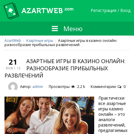
Регистрация / Вход
Меню
AzartWeb
Азартные игры
Азартные игры в казино онлайн:
разнообразие прибыльных развлечений
21
АЗАРТНЫЕ ИГРЫ В КАЗИНО ОНЛАЙН:
РАЗНООБРАЗИЕ ПРИБЫЛЬНЫХ
ЯНВ / 15
РАЗВЛЕЧЕНИЙ
Автор:
admin
Просмотры:
2.2 k
Комментарии:
0
Практически
все азартные
игры казино
онлайн – это
аналоги
развлечений,
предлагаемых