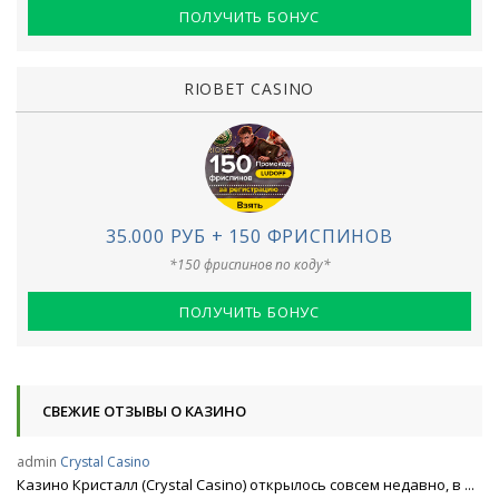
ПОЛУЧИТЬ БОНУС
RIOBET CASINO
35.000 РУБ + 150 ФРИСПИНОВ
*150 фриспинов по коду*
ПОЛУЧИТЬ БОНУС
СВЕЖИЕ ОТЗЫВЫ О КАЗИНО
admin
Crystal Casino
Казино Кристалл (Crystal Casino) открылось совсем недавно, в ...