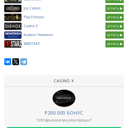
Joy Casino
ИГРАТЬ
Play Fortuna
ИГРАТЬ
Casino X
ИГРАТЬ
Казино Чемпион
ИГРАТЬ
888STARZ
ИГРАТЬ
CASINO X
Р200.000 БОНУС
*200 фрисинов при регистрации*