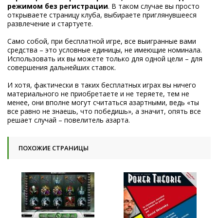
режимом без регистрации
. В таком случае вы просто
открываете страницу клуба, выбираете приглянувшееся
развлечение и стартуете.
Само собой, при бесплатной игре, все выигранные вами
средства – это условные единицы, не имеющие номинала.
Использовать их вы можете только для одной цели – для
совершения дальнейших ставок.
И хотя, фактически в таких бесплатных играх вы ничего
материального не приобретаете и не теряете, тем не
менее, они вполне могут считаться азартными, ведь «ты
все равно не знаешь, что победишь», а значит, опять все
решает случай – повелитель азарта.
ПОХОЖИЕ СТРАНИЦЫ