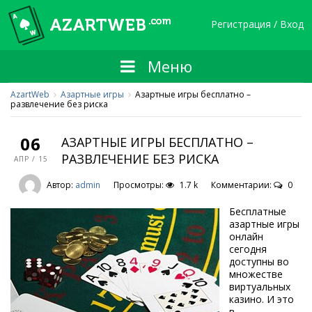
Регистрация / Вход
Меню
AzartWeb
Азартные игры
Азартные игры бесплатно –
развлечение без риска
06
АЗАРТНЫЕ ИГРЫ БЕСПЛАТНО –
РАЗВЛЕЧЕНИЕ БЕЗ РИСКА
АПР / 15
Автор:
admin
Просмотры:
1.7 k
Комментарии:
0
Бесплатные
азартные игры
онлайн
сегодня
доступны во
множестве
виртуальных
казино. И это
в