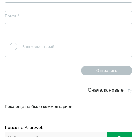
Почта
*
Сначала
новые
Пока еще не было комментариев
Поиск по Azartweb