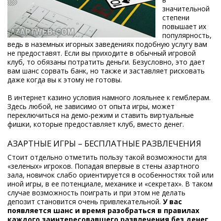
значительной
степени
повышает их
популярность,
ведь в наземных игорных заведениях подобную услугу вам
не предоставят. Если вы приходите в обычный игровой
клуб, то обязаны потратить деньги. Безусловно, это дает
вам шанс сорвать банк, но также и заставляет рисковать
даже когда вы к этому не готовы.
В интернет казино условия намного лояльнее к гемблерам.
Здесь любой, не зависимо от опыта игры, может
переключиться на демо-режим и ставить виртуальные
фишки, которые предоставляет клуб, вместо денег.
АЗАРТНЫЕ ИГРЫ – БЕСПЛАТНЫЕ РАЗВЛЕЧЕНИЯ
Стоит отдельно отметить пользу такой возможности для
«зеленых» игроков. Попадая впервые в стены азартного
зала, новичок слабо ориентируется в особенностях той или
иной игры, в ее потенциале, механике и «секретах». В таком
случае возможность поиграть и при этом не делать
депозит становится очень привлекательной.
У вас
появляется шанс и время разобраться в правилах
каждого заинтересовавшего развлечения без денег