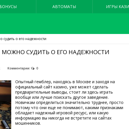
БОНУСЫ
АВТОМАТЫ
ИГРЫ КАЗ
о судить о его надежности
О МОЖНО СУДИТЬ О ЕГО НАДЕЖНОСТИ
k
Комментарии:
0
Опытный гемблер, находясь в Москве и заходя на
официальный сайт казино, уже может сделать
предварительные выводы, стоит ли здесь играть
вообще или лучше поискать другое заведение.
Новичкам определиться значительно труднее, просто
потому что они еще не понимают, какими признаками
обладает надежный игровой ресурс, или какую
информацию вы никогда не встретите на сайтах
мошенников.