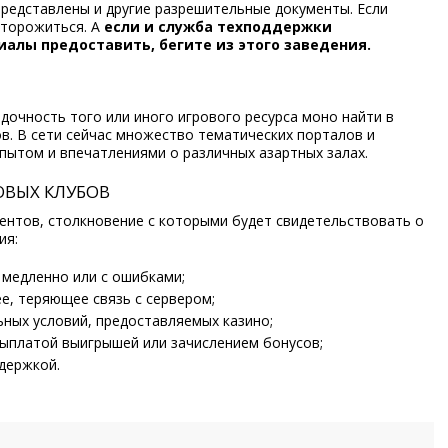
представлены и другие разрешительные документы. Если
сторожиться. А
если и служба техподдержки
алы предоставить, бегите из этого заведения.
чность того или иного игрового ресурса моно найти в
ов. В сети сейчас множество тематических порталов и
опытом и впечатлениями о различных азартных залах.
ОВЫХ КЛУБОВ
нтов, столкновение с которыми будет свидетельствовать о
ия:
 медленно или с ошибками;
е, теряющее связь с сервером;
ных условий, предоставляемых казино;
ыплатой выигрышей или зачислением бонусов;
держкой.