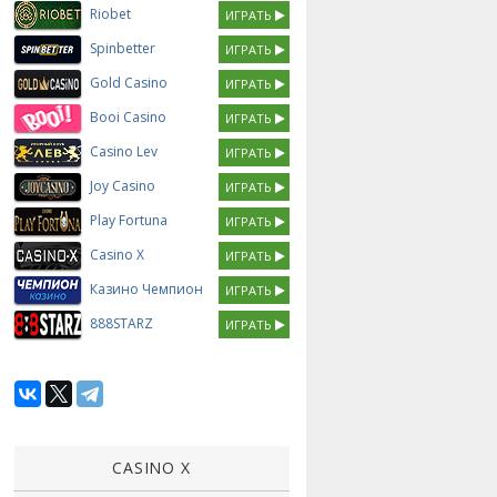
Riobet
ИГРАТЬ
Spinbetter
ИГРАТЬ
Gold Casino
ИГРАТЬ
Booi Casino
ИГРАТЬ
Casino Lev
ИГРАТЬ
Joy Casino
ИГРАТЬ
Play Fortuna
ИГРАТЬ
Casino X
ИГРАТЬ
Казино Чемпион
ИГРАТЬ
888STARZ
ИГРАТЬ
CASINO X