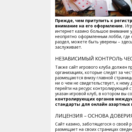
Прежде, чем притупить к регист
внимание на его оформление.
Игр
интернет казино большое внимание у
неопрятно оформленным лобби, где 
раздел, можете быть уверены – здесь
заслуживает.
НЕЗАВИСИМЫЙ КОНТРОЛЬ ЧЕ
Также сайт игрового клуба должен 
организациях, которые следят за чес
размещаются внизу главной страницы
ни о чем не свидетельствует, к нему
перейти на ресурс контролирующей ст
указан игровой клуб, в котором вы с
контролирующих органов между
стандарты для онлайн азартных
ЛИЦЕНЗИЯ – ОСНОВА ДОВЕРИ
Сайт казино, заботящегося о своей 
размещает на своих страницах сведен