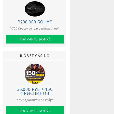
Р200.000 БОНУС
*200 фрисинов при регистрации*
ПОЛУЧИТЬ БОНУС
RIOBET CASINO
35.000 РУБ + 150
ФРИСПИНОВ
*150 фриспинов по коду*
ПОЛУЧИТЬ БОНУС