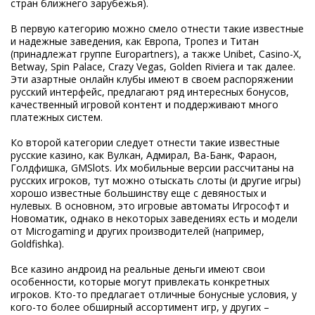
стран ближнего зарубежья).
В первую категорию можно смело отнести такие известные
и надежные заведения, как Европа, Тропез и Титан
(принадлежат группе Europartners), а также Unibet, Casino-X,
Betway, Spin Palace, Crazy Vegas, Golden Riviera и так далее.
Эти азартные онлайн клубы имеют в своем распоряжении
русский интерфейс, предлагают ряд интересных бонусов,
качественный игровой контент и поддерживают много
платежных систем.
Ко второй категории следует отнести такие известные
русские казино, как Вулкан, Адмирал, Ва-Банк, Фараон,
Голдфишка, GMSlots. Их мобильные версии рассчитаны на
русских игроков, тут можно отыскать слоты (и другие игры)
хорошо известные большинству еще с девяностых и
нулевых. В основном, это игровые автоматы Игрософт и
Новоматик, однако в некоторых заведениях есть и модели
от Microgaming и других производителей (например,
Goldfishka).
Все казино андроид на реальные деньги имеют свои
особенности, которые могут привлекать конкретных
игроков. Кто-то предлагает отличные бонусные условия, у
кого-то более обширный ассортимент игр, у других –