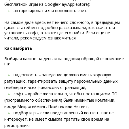
бесплатной игры из GooglePlay/AppleStore);
авторизироваться и пополнить счет.
На самом деле здесь нет ничего сложного, в предыдущем
цикле статей мы подробно рассказывали, как скачать и
установить софт, а также где его найти. Если еще не
читали, рекомендуем ознакомиться.
Как выбрать
Выбирая казино на деньги на андроид обращайте внимание
на:
надежность – заведение должно иметь хорошую
репутацию, гарантировать защиту персональных данных
гемблера и всех финансовых транзакций;
софт – крайне желательно, чтобы поставщиком ПО
(программного обеспечения) были именитые компании,
вроде Микрогейминг, Плэйтек или Нетент;
подбор игр – если представленный контент вас не
интересует, не имеет смысла тратить свое время на
регистрацию;