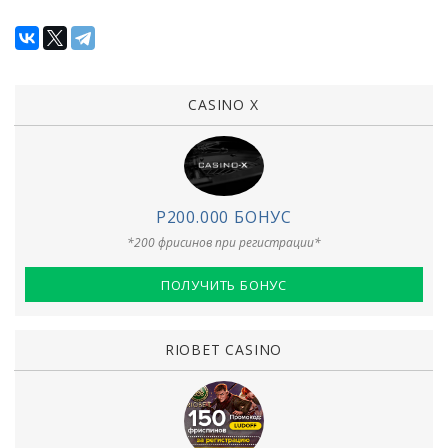
CASINO X
Р200.000 БОНУС
*200 фрисинов при регистрации*
ПОЛУЧИТЬ БОНУС
RIOBET CASINO