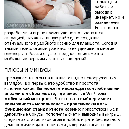
только для
работы и
выхода в
интернет, но и
развлечений.
Естественно,
разработчики игр не преминули воспользоваться
ситуацией, начав активную работу по созданию
оптимального и удобного казино для планшета. Сегодня
такими технологиями уже никого не удивишь, а многие
гемблеры в России отдают предпочтение именно
мобильным версиям азартных заведений.
ПЛЮСЫ И МИНУСЫ
Преимущества игры на планшете видно невооруженным
взглядом. Во-первых, это удобство и простота
использования.
Вы можете наслаждаться любимыми
играми в любом месте, где имеется Wi-Fi или
мобильный интернет.
Во-вторых,
гемблер имеет
возможность использовать практически весь
функционал стандартного казино:
приветственные и
депозитные бонусы, пополнять счет и выводить выигрыш,
следить за статистикой игры в лобби, играть бесплатно в
демо-режиме и даже с живыми дилерами (такая опция