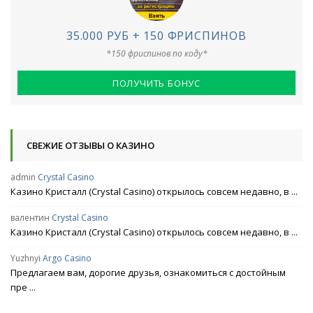
35.000 РУБ + 150 ФРИСПИНОВ
*150 фриспинов по коду*
ПОЛУЧИТЬ БОНУС
СВЕЖИЕ ОТЗЫВЫ О КАЗИНО
admin
Crystal Casino
Казино Кристалл (Crystal Casino) открылось совсем недавно, в ...
валентин
Crystal Casino
Казино Кристалл (Crystal Casino) открылось совсем недавно, в ...
Yuzhnyi
Argo Casino
Предлагаем вам, дорогие друзья, ознакомиться с достойным
пре ...