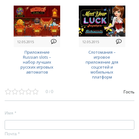
12.05.2015
0
12.05.2015
0
Приложение
Слотомания –
Russian slots –
игровое
набор лучших
приложение для
русских игровых
соцсетей и
автоматов
мобильных
платформ
0
0
Гость
/
Имя
*
Почта
*