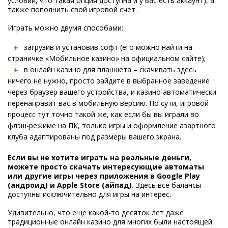
условии, что такая опция доступна и у вас есть аккаунт), а
также пополнить свой игровой счет.
Играть можно двумя способами:
загрузив и установив софт (его можно найти на
страничке «Мобильное казино» на официальном сайте);
в онлайн казино для планшета – скачивать здесь
ничего не нужно, просто зайдите в выбранное заведение
через браузер вашего устройства, и казино автоматически
перенаправит вас в мобильную версию. По сути, игровой
процесс тут точно такой же, как если бы вы играли во
флэш-режиме на ПК, только игры и оформление азартного
клуба адаптированы под размеры вашего экрана.
Если вы не хотите играть на реальные деньги,
можете просто скачать интересующие автоматы
или другие игры через приложения в Google Play
(андроид) и Apple Store (айпад).
Здесь все балансы
доступны исключительно для игры на интерес.
Удивительно, что еще какой-то десяток лет даже
традиционные онлайн казино для многих были настоящей