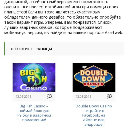
диковинкой, а сейчас гемблеры имеют возможность
оценить все прелести мобильной игры при помощи своих
планшетов! Если вы тоже являетесь счастливым
обладателем данного девайса, то обязательно опробуйте
такой вариант игры. Уверены, вам понравится. Список
лучших азартных клубов, которые поддерживают
мобильную версию, вы найдете на нашем портале Azartweb.
ПОХОЖИЕ СТРАНИЦЫ
13.05.2015
0
13.05.2015
0
Big Fish Casino –
Double Down Casino
поймай Золотую
– играйте в
Рыбку в азартном
Facebook, на
приложении!
айфоне или
андроиде!